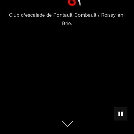
Club d'escalade de Pontault-Combault / Roissy-en-
Brie.
METTRE 
Descendre
au